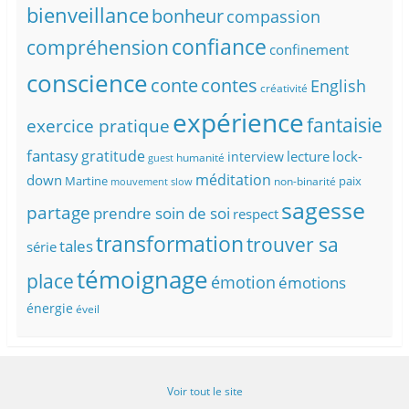
bienveillance
bonheur
compassion
confiance
compréhension
confinement
conscience
conte
contes
English
créativité
expérience
fantaisie
exercice pratique
fantasy
gratitude
lecture
lock-
interview
humanité
guest
méditation
down
Martine
paix
non-binarité
mouvement slow
sagesse
partage
prendre soin de soi
respect
transformation
trouver sa
tales
série
témoignage
place
émotion
émotions
énergie
éveil
Voir tout le site