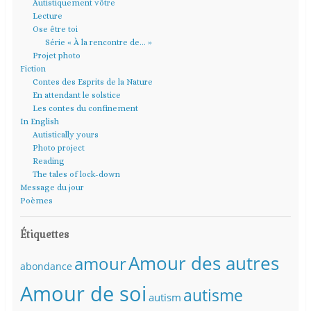
Autistiquement vôtre
Lecture
Ose être toi
Série « À la rencontre de… »
Projet photo
Fiction
Contes des Esprits de la Nature
En attendant le solstice
Les contes du confinement
In English
Autistically yours
Photo project
Reading
The tales of lock-down
Message du jour
Poèmes
Étiquettes
Amour des autres
amour
abondance
Amour de soi
autisme
autism