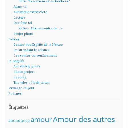
Série "Les sciences du bonheur"
Aime-toi
Autistiquement vôtre
Lecture
Ose être toi
Série « À la rencontre de… »
Projet photo
Fiction
Contes des Esprits de la Nature
En attendant le solstice
Les contes du confinement
In English
Autistically yours
Photo project
Reading
The tales of lock-down
Message du jour
Poèmes
Étiquettes
Amour des autres
amour
abondance