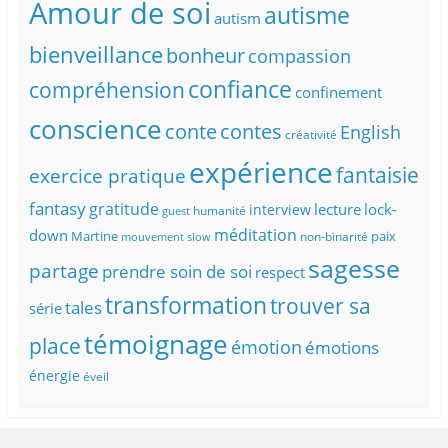
Amour de soi
autisme
autism
bienveillance
bonheur
compassion
confiance
compréhension
confinement
conscience
conte
contes
English
créativité
expérience
fantaisie
exercice pratique
fantasy
gratitude
lecture
lock-
interview
humanité
guest
méditation
down
Martine
paix
non-binarité
mouvement slow
sagesse
partage
prendre soin de soi
respect
transformation
trouver sa
tales
série
témoignage
place
émotion
émotions
énergie
éveil