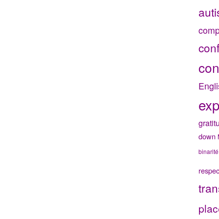
aut
comp
con
con
Engli
exp
gratit
down
binarité
respec
tran
plac