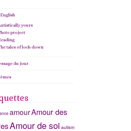
 English
utistically yours
hoto project
Reading
he tales of lock-down
ssage du jour
oèmes
quettes
Amour des
amour
ance
Amour de soi
res
autism