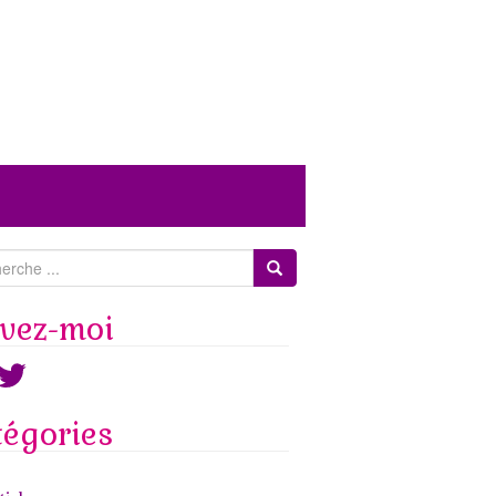
ivez-moi
ook
witter
tégories