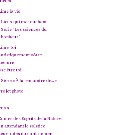
ticles
ime la vie
Lieux qui me touchent
Série "Les sciences du
bonheur"
Aime-toi
utistiquement vôtre
Lecture
se être toi
Série « À la rencontre de… »
rojet photo
ction
ontes des Esprits de la Nature
n attendant le solstice
Les contes du confinement