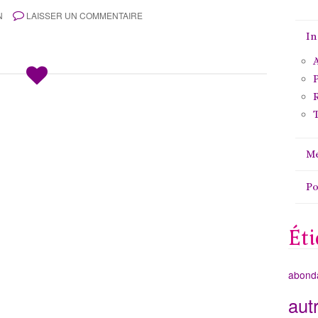
N
LAISSER UN COMMENTAIRE
In
A
P
T
Me
P
Éti
abond
aut