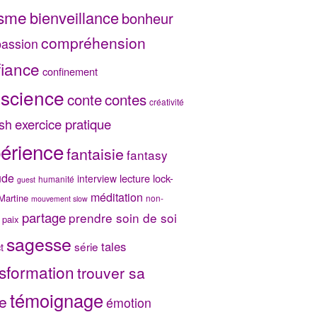
isme
bienveillance
bonheur
compréhension
assion
fiance
confinement
science
conte
contes
créativité
exercice pratique
sh
érience
fantaisie
fantasy
ude
lecture
lock-
interview
humanité
guest
méditation
Martine
non-
mouvement slow
partage
prendre soin de soi
paix
sagesse
tales
série
t
sformation
trouver sa
témoignage
e
émotion