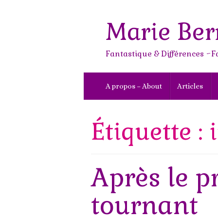
Skip
to
Marie Ber
content
Fantastique & Différences ~F
A propos – About
Articles
Étiquette : 
Après le p
tournant