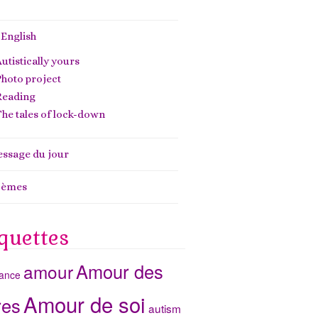
 English
utistically yours
hoto project
Reading
he tales of lock-down
ssage du jour
oèmes
quettes
Amour des
amour
ance
Amour de soi
res
autism