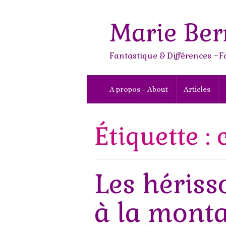
Skip
to
Marie Ber
content
Fantastique & Différences ~F
A propos – About
Articles
Étiquette : 
Les hériss
à la mont