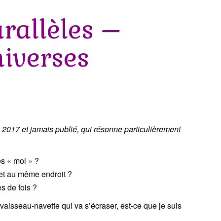
rallèles –
niverses
rs 2017 et jamais publié, qui résonne particulièrement
res « moi » ?
 et au même endroit ?
es de fois ?
aisseau-navette qui va s’écraser, est-ce que je suis