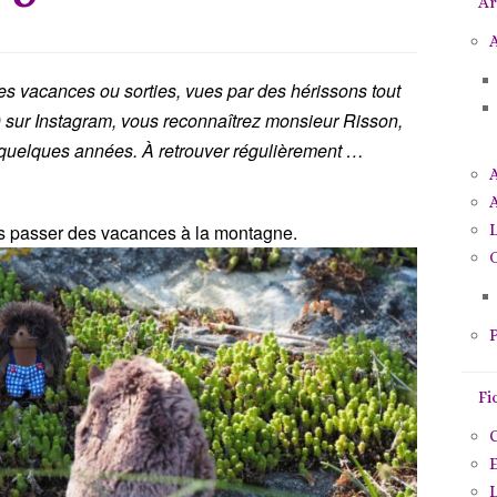
Ar
p
o
A
u
mes vacances ou sorties, vues par des hérissons tout
r
) sur Instagram, vous reconnaîtrez monsieur Risson,
:
uelques années. À retrouver régulièrement …
A
lés passer des vacances à la montagne.
O
P
Fi
C
E