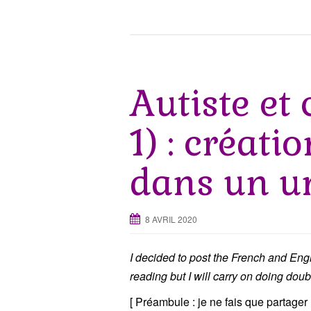
Autiste et 
1) : créati
dans un un
8 AVRIL 2020
I decided to post the French and Englis
reading but I will carry on doing doubl
[ Préambule : je ne fais que partager