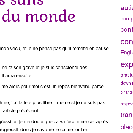
aut
n du monde
comp
con
con
 mon vécu, et je ne pense pas qu’il remette en cause
Engli
exp
une raison grave et je suis consciente des
gratit
il aura ensuite.
down
calme alors pour moi c’est un repos bienvenu parce
binarité
hme, j’ai la tête plus libre – même si je ne suis pas
respec
 article précédent.
tran
agressif et je me doute que ça va recommencer après,
plac
ogressif, donc je savoure le calme tout en