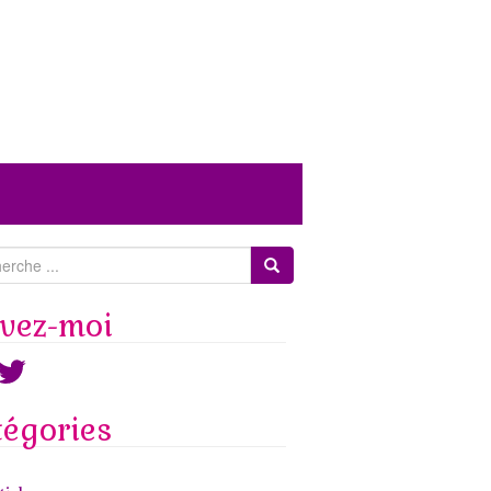
ivez-moi
ook
witter
tégories