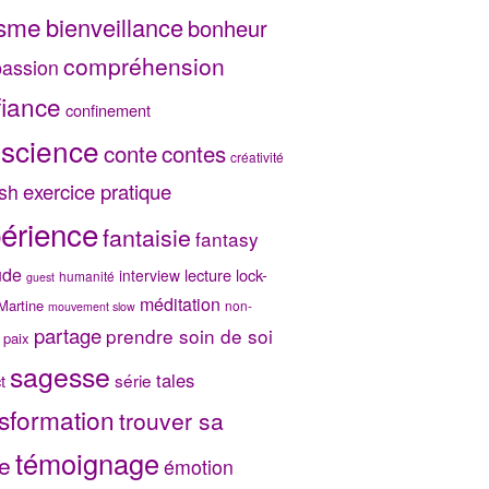
isme
bienveillance
bonheur
compréhension
assion
fiance
confinement
science
conte
contes
créativité
exercice pratique
sh
érience
fantaisie
fantasy
ude
lecture
lock-
interview
humanité
guest
méditation
Martine
non-
mouvement slow
partage
prendre soin de soi
paix
sagesse
tales
série
t
sformation
trouver sa
témoignage
e
émotion