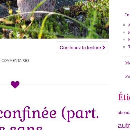
In
A
P
Continuez la lecture
T
2 COMMENTAIRES
Me
P
Éti
confinée (part.
abond
aut
os sans