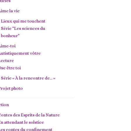
ticles
ime la vie
Lieux qui me touchent
Série "Les sciences du
bonheur"
Aime-toi
utistiquement vôtre
Lecture
se être toi
Série « À la rencontre de… »
rojet photo
ction
ontes des Esprits de la Nature
n attendant le solstice
Les contes du confinement