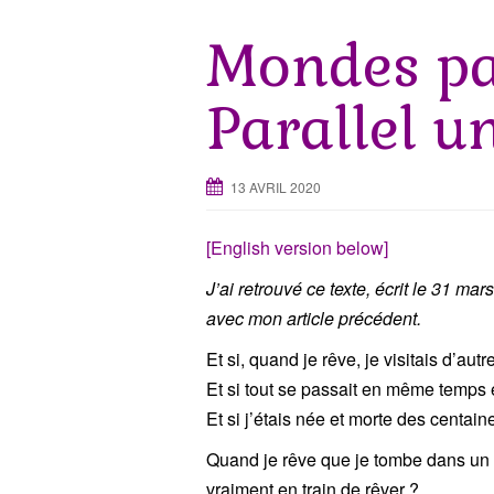
Mondes pa
Parallel u
13 AVRIL 2020
[English version below]
J’ai retrouvé ce texte, écrit le 31 ma
avec mon article précédent.
Et si, quand je rêve, je visitais d’aut
Et si tout se passait en même temps
Et si j’étais née et morte des centain
Quand je rêve que je tombe dans un v
vraiment en train de rêver ?