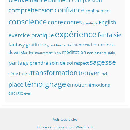
bonheur
compassion
confiance
compréhension
confinement
conscience
conte
contes
English
créativité
expérience
fantaisie
exercice pratique
fantasy
gratitude
lecture
lock-
interview
humanité
guest
méditation
down
Martine
paix
non-binarité
mouvement slow
sagesse
partage
prendre soin de soi
respect
transformation
trouver sa
tales
série
témoignage
place
émotion
émotions
énergie
éveil
Voir tout le site
Fièrement propulsé par WordPress