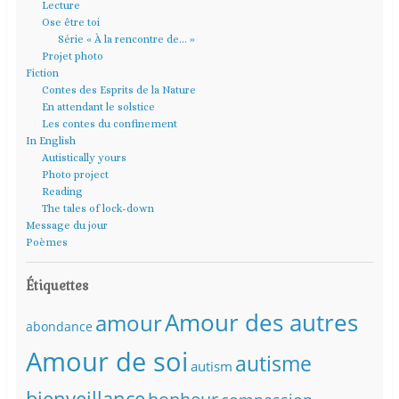
Lecture
Ose être toi
Série « À la rencontre de… »
Projet photo
Fiction
Contes des Esprits de la Nature
En attendant le solstice
Les contes du confinement
In English
Autistically yours
Photo project
Reading
The tales of lock-down
Message du jour
Poèmes
Étiquettes
Amour des autres
amour
abondance
Amour de soi
autisme
autism
bienveillance