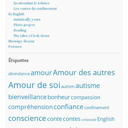
En attendant le solstice
Les contes du confinement
In English
Autistically yours
Photo project
Reading
The tales of lock-down
Message du jour
Poèmes
Étiquettes
Amour des autres
amour
abondance
Amour de soi
autisme
autism
bienveillance
bonheur
compassion
confiance
compréhension
confinement
conscience
conte
contes
English
créativité