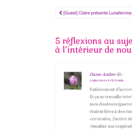
Navigation
[Guest] Claire présente Lunafemin
des
5 réflexions au suj
articles
à l’intérieur de nou
Dame Ambre
dit :
3 juin 2014 à 15 h 55 min
Entièrement d’accor
Et ça se travaille trè
mes douleurs (pas tou
étaient liées à des é
cervicales, j’arrive d
visualise ma respirati