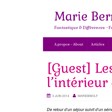
Skip
to
Marie Ber
content
Fantastique & Différences ~F
A propos – About
Articles
[Guest] Le
l’intérieu
3 JUIN 2014
MARIEBWOLF
De retour d’un séjour suivit d’un sém