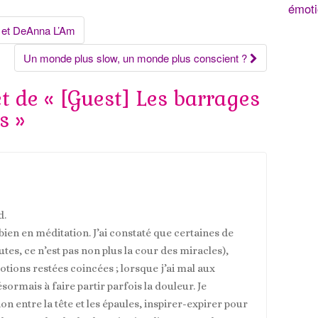
émoti
a et DeAnna L’Am
Un monde plus slow, un monde plus conscient ?
et de «
[Guest] Les barrages
s
»
d.
s bien en méditation. J’ai constaté que certaines de
tes, ce n’est pas non plus la cour des miracles),
motions restées coincées ; lorsque j’ai mal aux
ésormais à faire partir parfois la douleur. Je
on entre la tête et les épaules, inspirer-expirer pour