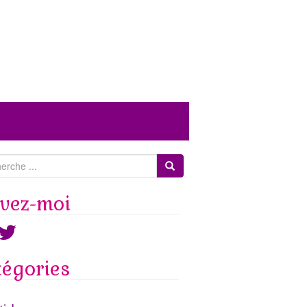
ivez-moi
ook
witter
tégories