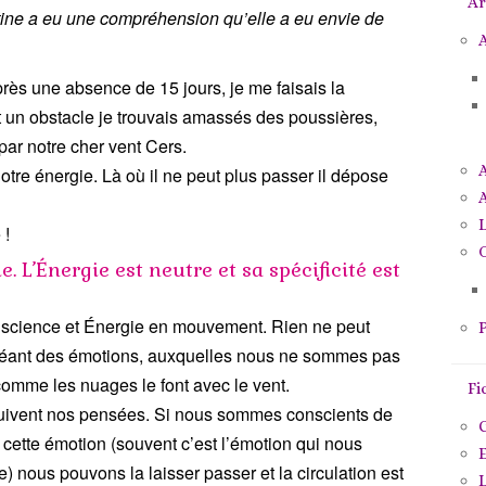
Ar
p
tine a eu une compréhension qu’elle a eu envie de
o
A
u
rès une absence de 15 jours, je me faisais la
r
it un obstacle je trouvais amassés des poussières,
:
 par notre cher vent Cers.
tre énergie. Là où il ne peut plus passer il dépose
A
 !
O
. L’Énergie est neutre et sa spécificité est
nscience et Énergie en mouvement. Rien ne peut
P
 créant des émotions, auxquelles nous ne sommes pas
, comme les nuages le font avec le vent.
Fi
uivent nos pensées. Si nous sommes conscients de
C
 cette émotion (souvent c’est l’émotion qui nous
E
 nous pouvons la laisser passer et la circulation est