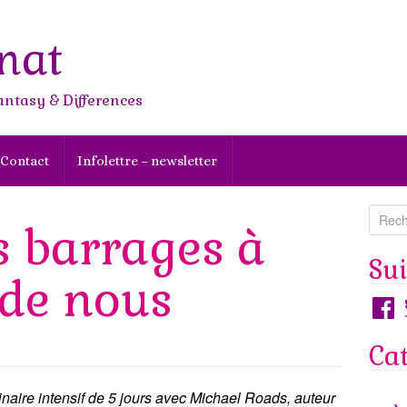
nat
antasy & Differences
Contact
Infolettre – newsletter
R
s barrages à
e
c
Su
r de nous
h
Faceb
T
e
r
Ca
c
h
e
inaire intensif de 5 jours avec Michael Roads, auteur