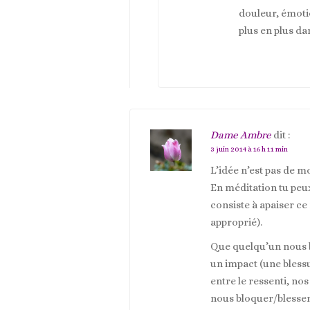
douleur, émotio
plus en plus da
Dame Ambre
dit :
3 juin 2014 à 16 h 11 min
L’idée n’est pas de m
En méditation tu peux 
consiste à apaiser ce
approprié).
Que quelqu’un nous bl
un impact (une bless
entre le ressenti, no
nous bloquer/blesser