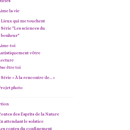
ticles
ime la vie
Lieux qui me touchent
Série "Les sciences du
bonheur"
Aime-toi
utistiquement vôtre
Lecture
se être toi
Série « À la rencontre de… »
rojet photo
ction
ontes des Esprits de la Nature
n attendant le solstice
Les contes du confinement