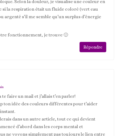
bloque. Selon la douleur, je visualise une couleur en
 la respiration était un fluide coloré (vert eau
ou argenté s’il me semble qu’un surplus d’énergie
otre fonctionnement, je trouve 🙂
Répondre
min
 te faire un mail et j’allais t’en parler!
 ton idée des couleurs différentes pour t’aider
’instant.
rlerais dans un autre article, tout ce qui devient
mencé d’abord dans les corps mental et
us ne voyons simplement pas toujours le lien entre