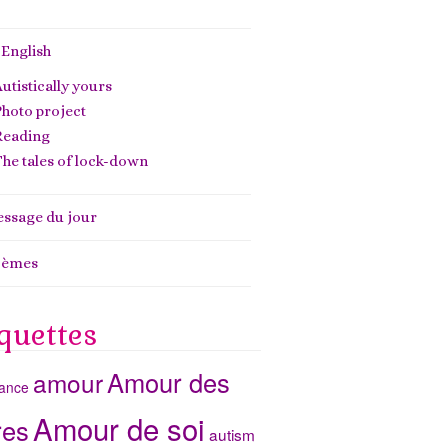
 English
utistically yours
hoto project
Reading
he tales of lock-down
ssage du jour
oèmes
quettes
Amour des
amour
ance
Amour de soi
res
autism