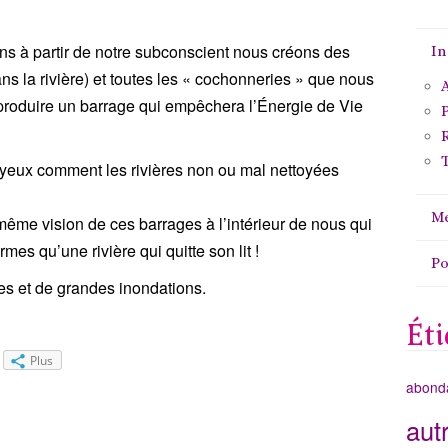
ns à partir de notre subconscient nous créons des
In
s la rivière) et toutes les « cochonneries » que nous
A
 produire un barrage qui empêchera l’Énergie de Vie
P
T
yeux comment les rivières non ou mal nettoyées
Me
e vision de ces barrages à l’intérieur de nous qui
s qu’une rivière qui quitte son lit !
P
ies et de grandes inondations.
Éti
Plus
abond
aut