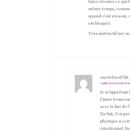
faire circuler ce qui 
même temps, comme si
quand c’est un soin, 
est bloqué).
Très instructif sur n
mariebwolf
dit :
3 juin 2014 à 16 h 05 
Je m’apprêtais à
J’aime beaucoup
avec le but de l
En fait, j’en pa
physique a com
émotionnel. No