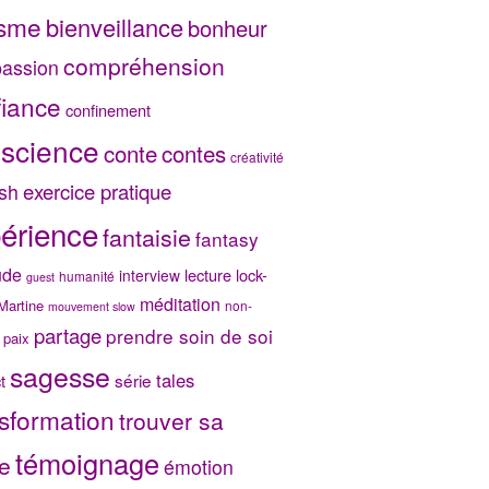
isme
bienveillance
bonheur
compréhension
assion
fiance
confinement
science
conte
contes
créativité
exercice pratique
sh
érience
fantaisie
fantasy
ude
lecture
lock-
interview
humanité
guest
méditation
Martine
non-
mouvement slow
partage
prendre soin de soi
paix
sagesse
tales
série
t
sformation
trouver sa
témoignage
e
émotion