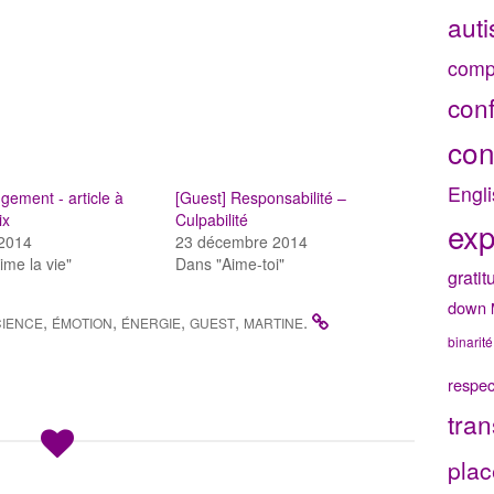
aut
comp
con
con
Engli
ugement - article à
[Guest] Responsabilité –
ix
Culpabilité
exp
t 2014
23 décembre 2014
ime la vie"
Dans "Aime-toi"
gratit
down
,
,
,
,
.
IENCE
ÉMOTION
ÉNERGIE
GUEST
MARTINE
binarité
respec
tran
plac